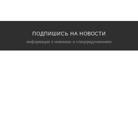
ПОДПИШИСЬ НА НОВОСТИ
информация о новинках и спецпредложениях
КАТАЛОГ
⠀
Кресла компьютерные
Пылесосы
Кронштейны для монитора
Чемоданы
Кронштейны для телевизора
Мультиварки