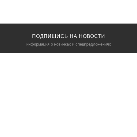
ПОДПИШИСЬ НА НОВОСТИ
информация о новинках и спецпредложениях
КАТАЛОГ
⠀
Кресла компьютерные
Пылесосы
Кронштейны для монитора
Чемоданы
Кронштейны для телевизора
Мультиварки