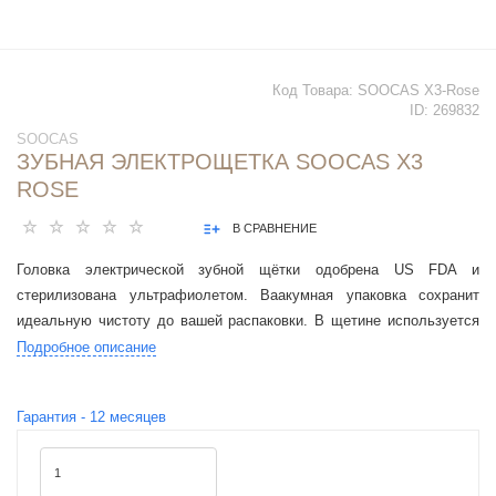
Код Товара:
SOOCAS X3-Rose
ID:
269832
SOOCAS
ЗУБНАЯ ЭЛЕКТРОЩЕТКА SOOCAS X3
ROSE
В СРАВНЕНИЕ
Головка электрической зубной щётки одобрена US FDA и
стерилизована ультрафиолетом. Ваакумная упаковка сохранит
идеальную чистоту до вашей распаковки. В щетине используется
мягкая дуплексная щетина 0.152мм.
Подробное описание
Гарантия -
12
месяцев