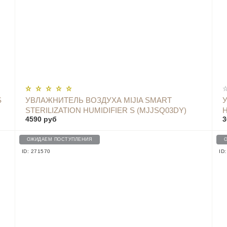
S
УВЛАЖНИТЕЛЬ ВОЗДУХА MIJIA SMART
STERILIZATION HUMIDIFIER S (MJJSQ03DY)
H
4590 руб
3
4.5Л
ОЖИДАЕМ ПОСТУПЛЕНИЯ
ID: 271570
ID