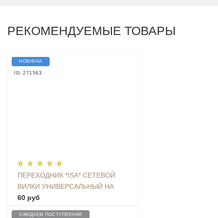
РЕКОМЕНДУЕМЫЕ ТОВАРЫ
НОВИНКА
ID: 271563
ПЕРЕХОДНИК *ISA* СЕТЕВОЙ
ВИЛКИ УНИВЕРСАЛЬНЫЙ НА
ЕВРО С ЗАЗЕМЛЕНИЕМ KT-168
60 руб
ОЖИДАЕМ ПОСТУПЛЕНИЯ