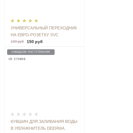
УНИВЕРСАЛЬНЫЙ ПЕРЕХОДНИК
НА ЕВРО-РОЗЕТКУ SVC
(AU|US|UK-EU)
150 руб
190 руб
ОЖИДАЕМ ПОСТУПЛЕНИЯ
ID: 273806
КУВШИН ДЛЯ ЗАЛИВАНИЯ ВОДЫ
В УВЛАЖНИТЕЛЬ DEERMA,