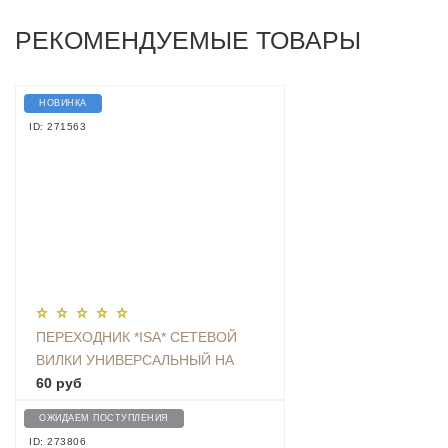
РЕКОМЕНДУЕМЫЕ ТОВАРЫ
НОВИНКА
ID: 271563
ПЕРЕХОДНИК *ISA* СЕТЕВОЙ
ВИЛКИ УНИВЕРСАЛЬНЫЙ НА
ЕВРО С ЗАЗЕМЛЕНИЕМ KT-168
60 руб
ОЖИДАЕМ ПОСТУПЛЕНИЯ
ID: 273806