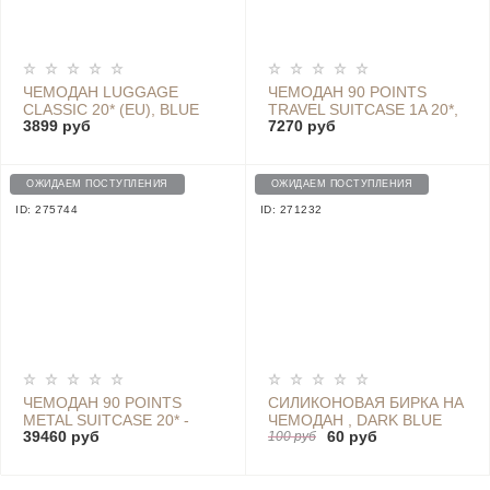
ЧЕМОДАН LUGGAGE
ЧЕМОДАН 90 POINTS
CLASSIC 20* (EU), BLUE
TRAVEL SUITCASE 1A 20*,
3899 руб
7270 руб
BLACK
ОЖИДАЕМ ПОСТУПЛЕНИЯ
ОЖИДАЕМ ПОСТУПЛЕНИЯ
ID: 275744
ID: 271232
ЧЕМОДАН 90 POINTS
СИЛИКОНОВАЯ БИРКА НА
METAL SUITCASE 20* -
ЧЕМОДАН , DARK BLUE
39460 руб
60 руб
LGSR2006RM BLACK
100 руб