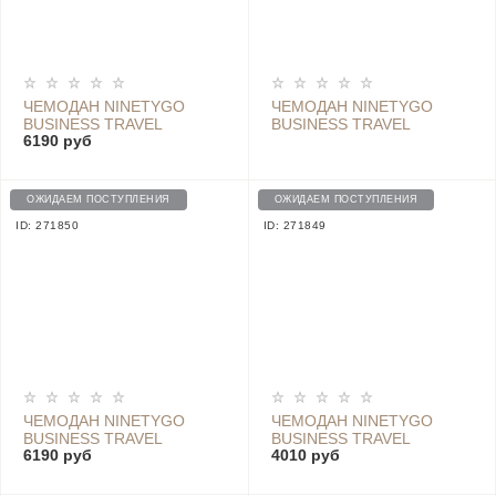
ЧЕМОДАН NINETYGO
ЧЕМОДАН NINETYGO
BUSINESS TRAVEL
BUSINESS TRAVEL
6190 руб
LUGGAGE 24*, LIGHT
LUGGAGE 20, ГОЛУБОЙ
GREY
ОЖИДАЕМ ПОСТУПЛЕНИЯ
ОЖИДАЕМ ПОСТУПЛЕНИЯ
ID: 271850
ID: 271849
ЧЕМОДАН NINETYGO
ЧЕМОДАН NINETYGO
BUSINESS TRAVEL
BUSINESS TRAVEL
6190 руб
4010 руб
LUGGAGE 24*, BLUE
LUGGAGE 20*, DARK
GREY