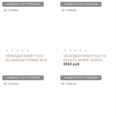
ОЖИДАЕМ ПОСТУПЛЕНИЯ
ОЖИДАЕМ ПОСТУПЛЕНИЯ
ID: 275954
ID: 276025
ЧЕМОДАН NINETYGO
ЧЕМОДАН NINETYGO 90
ALUMINUM FRAME BOX
POINTS RHINE SERIES
6910 руб
SUITCASE 20", DARK
SUITCASE 20 WHITE
GREY
ОЖИДАЕМ ПОСТУПЛЕНИЯ
ОЖИДАЕМ ПОСТУПЛЕНИЯ
ID: 276133
ID: 276132