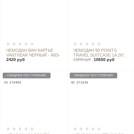
ЧЕМОДАН ВАН КАРТЬЕ
ЧЕМОДАН 90 POINTS
VANTIIEAR ЧЕРНЫЙ - ABS-
TRAVEL SUITCASE 1A 26*,
2420 руб
10650 руб
9001-24
BLUE
13050 руб
ОЖИДАЕМ ПОСТУПЛЕНИЯ
ОЖИДАЕМ ПОСТУПЛЕНИЯ
ID: 274906
ID: 271426