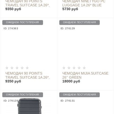
ЧЕМОДАН 90 POINTS
ЧЕМОДАН NINETYGO PC
TRAVEL SUITCASE 1A 26*,
LUGGAGE 1A 26* BLUE
9350 руб
5730 руб
BLACK
445Х275Х645
ОЖИДАЕМ ПОСТУПЛЕНИЯ
ОЖИДАЕМ ПОСТУПЛЕНИЯ
ID: 274363
ID: 276129
ЧЕМОДАН 90 POINTS
ЧЕМОДАН MIJIA SUITCASE
TRAVEL SUITCASE 1A 26*,
26'' GREEN
9350 руб
18000 руб
GRAY
ОЖИДАЕМ ПОСТУПЛЕНИЯ
ОЖИДАЕМ ПОСТУПЛЕНИЯ
ID: 276128
ID: 276131