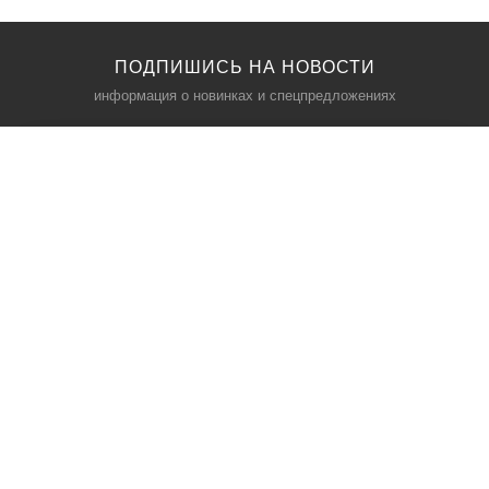
ПОДПИШИСЬ НА НОВОСТИ
информация о новинках и спецпредложениях
КАТАЛОГ
⠀
Кресла компьютерные
Пылесосы
Кронштейны для монитора
Чемоданы
Кронштейны для телевизора
Мультиварки
Кронштейн для микрофонов
Аквариумы
Кулеры для телефонов
Телескопы