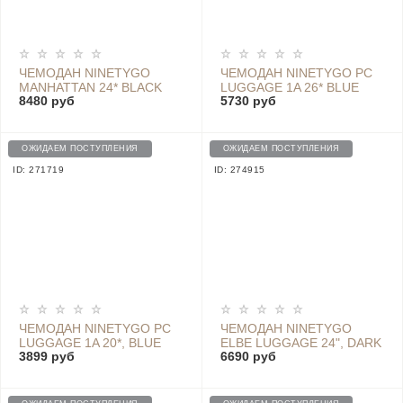
ЧЕМОДАН NINETYGO
ЧЕМОДАН NINETYGO PC
MANHATTAN 24* BLACK
LUGGAGE 1A 26* BLUE
8480 руб
5730 руб
445Х275Х645
ОЖИДАЕМ ПОСТУПЛЕНИЯ
ОЖИДАЕМ ПОСТУПЛЕНИЯ
ID: 271719
ID: 274915
ЧЕМОДАН NINETYGO PC
ЧЕМОДАН NINETYGO
LUGGAGE 1A 20*, BLUE
ELBE LUGGAGE 24", DARK
3899 руб
6690 руб
BLUE