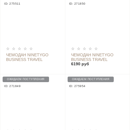
ID: 275511
ID: 271850
ЧЕМОДАН NINETYGO
ЧЕМОДАН NINETYGO
BUSINESS TRAVEL
BUSINESS TRAVEL
6190 руб
LUGGAGE 20, ГОЛУБОЙ
LUGGAGE 24*, BLUE
ОЖИДАЕМ ПОСТУПЛЕНИЯ
ОЖИДАЕМ ПОСТУПЛЕНИЯ
ID: 271849
ID: 275954