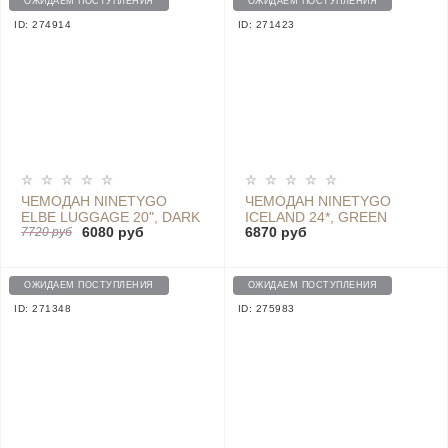
ОЖИДАЕМ ПОСТУПЛЕНИЯ
ОЖИДАЕМ ПОСТУПЛЕНИЯ
ID: 274914
ID: 271423
ЧЕМОДАН NINETYGO
ЧЕМОДАН NINETYGO
ELBE LUGGAGE 20", DARK
ICELAND 24*, GREEN
6080 руб
6870 руб
BLUE
7720 руб
ОЖИДАЕМ ПОСТУПЛЕНИЯ
ОЖИДАЕМ ПОСТУПЛЕНИЯ
ID: 271348
ID: 275983