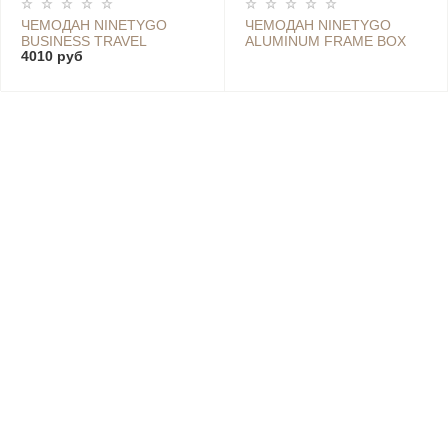
ЧЕМОДАН NINETYGO
ЧЕМОДАН NINETYGO
BUSINESS TRAVEL
ALUMINUM FRAME BOX
4010 руб
LUGGAGE 20*, DARK
SUITCASE 20", DARK
GREY
GREY