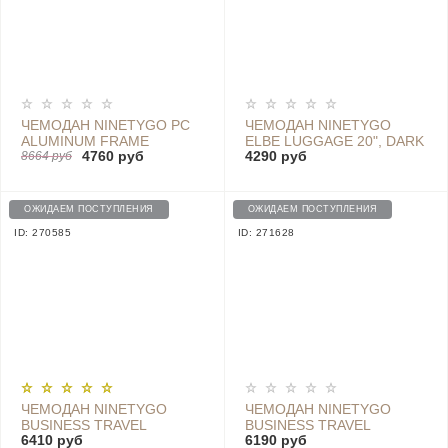
ЧЕМОДАН NINETYGO PC
ЧЕМОДАН NINETYGO
ALUMINUM FRAME
ELBE LUGGAGE 20", DARK
4760 руб
4290 руб
LUGGAGE 24'' GREY -
8664 руб
BLUE (УЦЕНКА) - 42.81 CN
LGGY2405RM
SALE
ОЖИДАЕМ ПОСТУПЛЕНИЯ
ОЖИДАЕМ ПОСТУПЛЕНИЯ
ID: 270585
ID: 271628
ЧЕМОДАН NINETYGO
ЧЕМОДАН NINETYGO
BUSINESS TRAVEL
BUSINESS TRAVEL
6410 руб
6190 руб
LUGGAGE 28*, YELLOW
LUGGAGE 24*, DARK