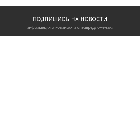
ПОДПИШИСЬ НА НОВОСТИ
информация о новинках и спецпредложениях
КАТАЛОГ
⠀
Кресла компьютерные
Пылесосы
Кронштейны для монитора
Чемоданы
Кронштейны для телевизора
Мультиварки
Кронштейн для микрофонов
Аквариумы
Кулеры для телефонов
Телескопы