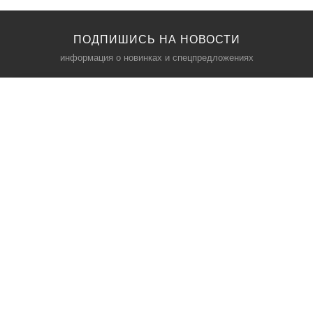
ПОДПИШИСЬ НА НОВОСТИ
информация о новинках и спецпредложениях
КАТАЛОГ
⠀
Кресла компьютерные
Пылесосы
Кронштейны для монитора
Чемоданы
Кронштейны для телевизора
Мультиварки
Кронштейн для микрофонов
Аквариумы
Кулеры для телефонов
Телескопы