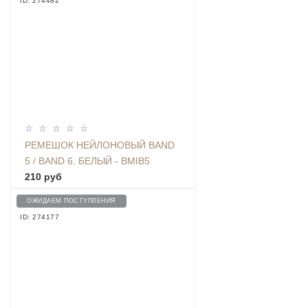
ID: 274482
РЕМЕШОК НЕЙЛОНОВЫЙ BAND
5 / BAND 6, БЕЛЫЙ - BMIB5
NYLON WHITE
210 руб
ОЖИДАЕМ ПОСТУПЛЕНИЯ
ID: 274177