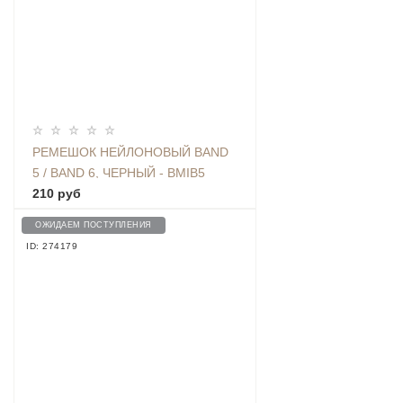
РЕМЕШОК НЕЙЛОНОВЫЙ BAND
5 / BAND 6, ЧЕРНЫЙ - BMIB5
NYLON BLACK
210 руб
ОЖИДАЕМ ПОСТУПЛЕНИЯ
ID: 274179