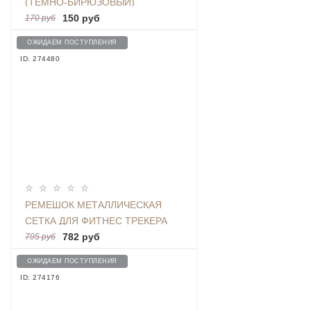
(ТЕМНО-БИРЮЗОВЫЙ)
150 руб
170 руб
ОЖИДАЕМ ПОСТУПЛЕНИЯ
ID: 274480
РЕМЕШОК МЕТАЛЛИЧЕСКАЯ
СЕТКА ДЛЯ ФИТНЕС ТРЕКЕРА
BAND 5 / BAND 6, ЧЕРНЫЙ -
782 руб
795 руб
BMIB5 MILAN BLACK
ОЖИДАЕМ ПОСТУПЛЕНИЯ
ID: 274176