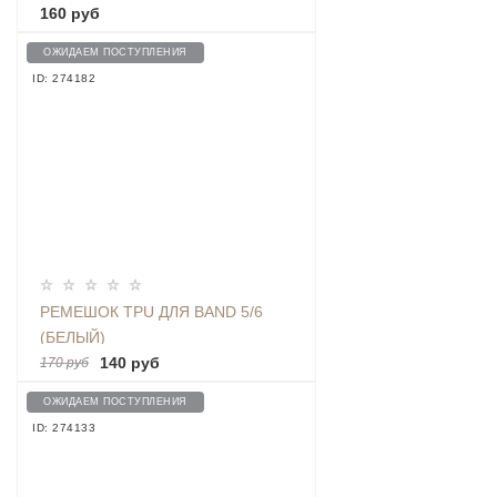
КРАСНЫЙ)
160 руб
ОЖИДАЕМ ПОСТУПЛЕНИЯ
ID: 274182
РЕМЕШОК TPU ДЛЯ BAND 5/6
(БЕЛЫЙ)
140 руб
170 руб
ОЖИДАЕМ ПОСТУПЛЕНИЯ
ID: 274133