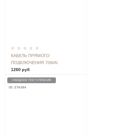
КАБЕЛЬ ПРЯМОГО
ПОДКЛЮЧЕНИЯ 70MAI
HARDWARE KIT, ЧЕРНЫЙ -
1260 руб
MIDRIVE UP02
ОЖИДАЕМ ПОСТУПЛЕНИЯ
ID: 274184