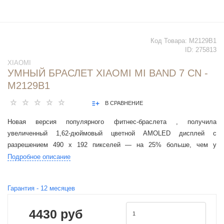
Код Товара:
M2129B1
ID:
275813
XIAOMI
УМНЫЙ БРАСЛЕТ XIAOMI MI BAND 7 CN -
M2129B1
В СРАВНЕНИЕ
Новая версия популярного фитнес-браслета , получила
увеличенный 1,62-дюймовый цветной AMOLED дисплей с
разрешением 490 х 192 пикселей — на 25% больше, чем у
предыдущей модели линейки.
Подробное описание
Гарантия -
12
месяцев
4430 руб