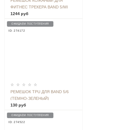
РЕМЕШОК КОЖАНЫЙ ДЛЯ
ФИТНЕС ТРЕКЕРА BAND 5/MI
BAND 6, ЧЕРНЫЙ
1244 руб
ОЖИДАЕМ ПОСТУПЛЕНИЯ
ID: 274172
РЕМЕШОК TPU ДЛЯ BAND 5/6
(ТЕМНО-ЗЕЛЕНЫЙ)
130 руб
ОЖИДАЕМ ПОСТУПЛЕНИЯ
ID: 274522