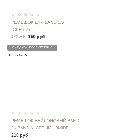
РЕМЕШОК ДЛЯ BAND 5/6
(СЕРЫЙ)
150 руб
170 руб
ОЖИДАЕМ ПОСТУПЛЕНИЯ
ID: 274485
РЕМЕШОК НЕЙЛОНОВЫЙ BAND
5 / BAND 6, СЕРЫЙ - BMIB5
NYLON GREY
210 руб