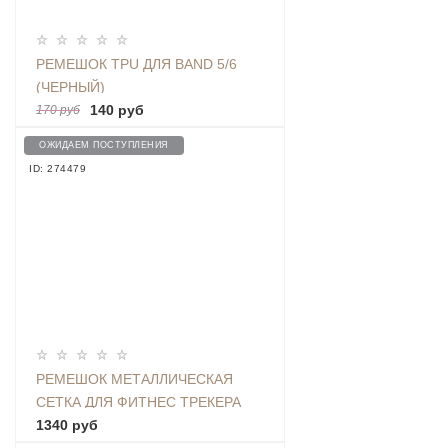
РЕМЕШОК TPU ДЛЯ BAND 5/6
(ЧЕРНЫЙ)
140 руб
170 руб
ОЖИДАЕМ ПОСТУПЛЕНИЯ
ID: 274479
РЕМЕШОК МЕТАЛЛИЧЕСКАЯ
СЕТКА ДЛЯ ФИТНЕС ТРЕКЕРА
BAND 5 / BAND 6, СЕРЕБРО -
1340 руб