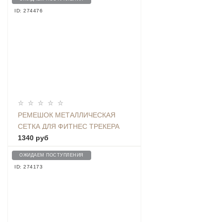
ID: 274476
РЕМЕШОК МЕТАЛЛИЧЕСКАЯ
СЕТКА ДЛЯ ФИТНЕС ТРЕКЕРА
BAND 5 / BAND 6, ЗОЛОТО -
1340 руб
BMIB5 MILAN GOLD
ОЖИДАЕМ ПОСТУПЛЕНИЯ
ID: 274173