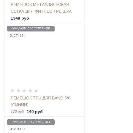
РЕМЕШОК МЕТАЛЛИЧЕСКАЯ
СЕТКА ДЛЯ ФИТНЕС ТРЕКЕРА
BAND 5 / BAND 6, РОЗОВОЕ
1340 руб
ЗОЛОТО - BMIB5 MILAN ROSE
ОЖИДАЕМ ПОСТУПЛЕНИЯ
GOLD
ID: 274174
РЕМЕШОК TPU ДЛЯ BAND 5/6
(СИНИЙ)
140 руб
170 руб
ОЖИДАЕМ ПОСТУПЛЕНИЯ
ID: 274185