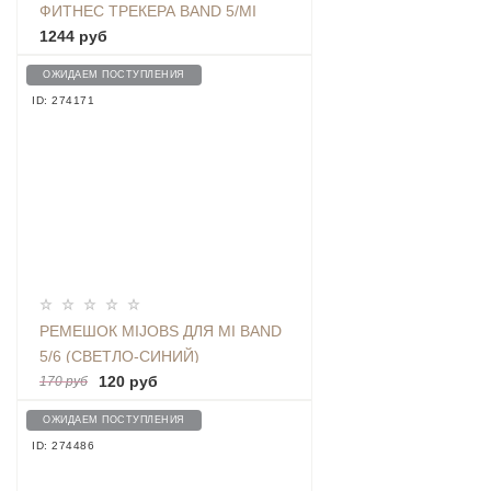
ФИТНЕС ТРЕКЕРА BAND 5/MI
BAND 6, КОРИЧНЕВЫЙ
1244 руб
ОЖИДАЕМ ПОСТУПЛЕНИЯ
ID: 274171
РЕМЕШОК MIJOBS ДЛЯ MI BAND
5/6 (СВЕТЛО-СИНИЙ)
120 руб
170 руб
ОЖИДАЕМ ПОСТУПЛЕНИЯ
ID: 274486