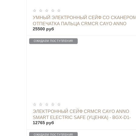
ОПОВЕСТИТЬ
УМНЫЙ ЭЛЕКТРОННЫЙ СЕЙФ СО СКАНЕРО
ОТПЕЧАТКА ПАЛЬЦА CRMCR CAYO ANNO
25500 руб
IRON PRO SAFE BOX - BGX-X1-60MP WHITE
ОЖИДАЕМ ПОСТУПЛЕНИЯ
ОПОВЕСТИТЬ
ЭЛЕКТРОННЫЙ СЕЙФ CRMCR CAYO ANNO
SMART ELECTRIC SAFE (УЦЕНКА) - BGX-D1-
12765 руб
30M-WHITE SALE
ОЖИДАЕМ ПОСТУПЛЕНИЯ