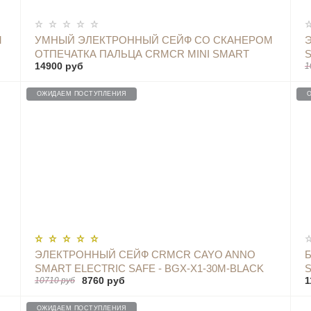
ОПОВЕСТИТЬ
М
УМНЫЙ ЭЛЕКТРОННЫЙ СЕЙФ СО СКАНЕРОМ
ОТПЕЧАТКА ПАЛЬЦА CRMCR MINI SMART
S
14900 руб
1
SCREEN FINGERPRINT SAFE DEPOSIT BOX -
BGX-X1-20MINI BLACK
ОЖИДАЕМ ПОСТУПЛЕНИЯ
ОПОВЕСТИТЬ
ЭЛЕКТРОННЫЙ СЕЙФ CRMCR CAYO ANNO
SMART ELECTRIC SAFE - BGX-X1-30M-BLACK
S
8760 руб
1
10710 руб
ОЖИДАЕМ ПОСТУПЛЕНИЯ