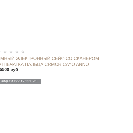
ОПОВЕСТИТЬ
УМНЫЙ ЭЛЕКТРОННЫЙ СЕЙФ СО СКАНЕРОМ
ОТПЕЧАТКА ПАЛЬЦА CRMCR CAYO ANNO
5500 руб
RON PRO SAFE BOX - BGX-X1-60MP BLACK
ОЖИДАЕМ ПОСТУПЛЕНИЯ