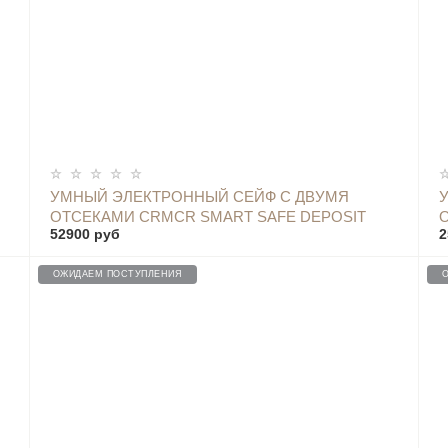
ОПОВЕСТИТЬ
УМНЫЙ ЭЛЕКТРОННЫЙ СЕЙФ С ДВУМЯ
ОТСЕКАМИ CRMCR SMART SAFE DEPOSIT
52900 руб
2
BOX TWO DOOR - BGX-X1-55KN WHITE
I
ОЖИДАЕМ ПОСТУПЛЕНИЯ