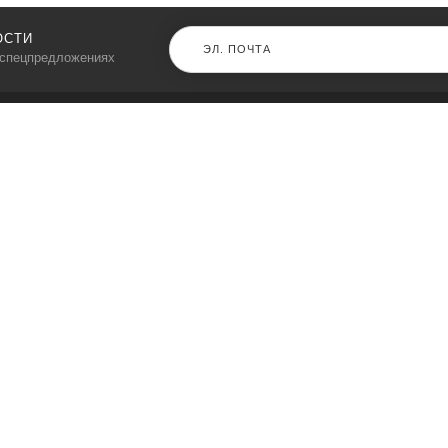
ОСТИ
 спецпредложениях
КАТАЛОГ
⠀
Кресла компьютерные
Пылесосы
Кронштейны для монитора
Чемоданы
Кронштейны для телевизора
Мультиварки
Кронштейн для микрофонов
Аквариумы
Кулеры для телефонов
Телескопы