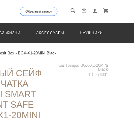
Обратный звонок
АЗ ЖИЗНИ
АКСЕССУАРЫ
НАУШНИКИ
ТРАНС
sit Box - BGX-X1-20MiNi Black
Код Товара:
BGX-X1-20MiNi
Black
ЫЙ СЕЙФ
ID:
276031
ЧАТКА
I SMART
NT SAFE
X1-20MINI