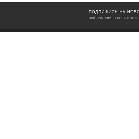
ПОДПИШИСЬ НА НОВ
информация о новинках и
MINIMAL HOUSE
info@mi-house.ru
Адрес: 115230, г. Москва, ул. Электролитный проезд, д.3
стр.2 (самовывоза нет)
8 (495) 150-19-76
Мы принимаем к оплате
© 2025 «Mi-house.ru»
Политика конфиденциальности