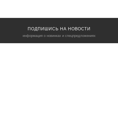
ПОДПИШИСЬ НА НОВОСТИ
информация о новинках и спецпредложениях
КАТАЛОГ
⠀
Кресла компьютерные
Пылесосы
Кронштейны для монитора
Чемоданы
Кронштейны для телевизора
Мультиварки