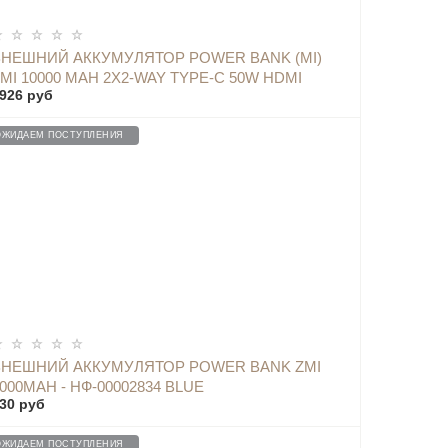
ОПОВЕСТИТЬ
ВНЕШНИЙ АККУМУЛЯТОР POWER BANK (MI)
MI 10000 MAH 2Х2-WAY TYPE-C 50W HDMI
926 руб
PORT USB HUB FUNCTION, СЕРЫЙ - QB816
ОЖИДАЕМ ПОСТУПЛЕНИЯ
ОПОВЕСТИТЬ
ВНЕШНИЙ АККУМУЛЯТОР POWER BANK ZMI
000MAH - НФ-00002834 BLUE
30 руб
ОЖИДАЕМ ПОСТУПЛЕНИЯ