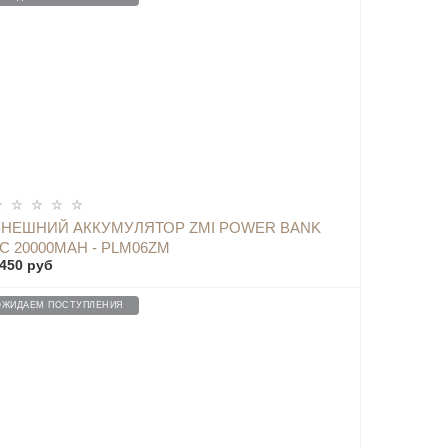
ОПОВЕСТИТЬ
ВНЕШНИЙ АККУМУЛЯТОР ZMI POWER BANK
С 20000MAH - PLM06ZM
450 руб
ОЖИДАЕМ ПОСТУПЛЕНИЯ