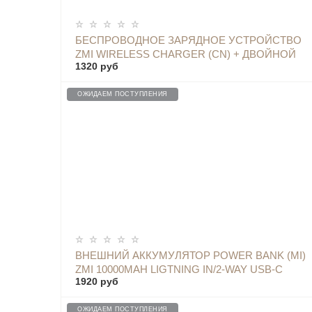
ОПОВЕСТИТЬ
БЕСПРОВОДНОЕ ЗАРЯДНОЕ УСТРОЙСТВО
ZMI WIRELESS CHARGER (CN) + ДВОЙНОЙ
1320 руб
АДАПТЕР
ОЖИДАЕМ ПОСТУПЛЕНИЯ
ОПОВЕСТИТЬ
ВНЕШНИЙ АККУМУЛЯТОР POWER BANK (MI)
ZMI 10000MAH LIGTNING IN/2-WAY USB-C
1920 руб
QUICK CHARGE 3.0, POWER DELIVERY 2.0,
СЕРЫЙ - QB910M
ОЖИДАЕМ ПОСТУПЛЕНИЯ