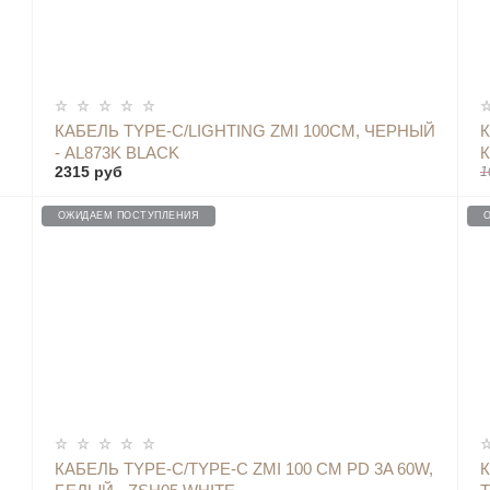
ОПОВЕСТИТЬ
КАБЕЛЬ TYPE-C/LIGHTING ZMI 100СМ, ЧЕРНЫЙ
К
- AL873K BLACK
К
2315 руб
1
ОЖИДАЕМ ПОСТУПЛЕНИЯ
ОПОВЕСТИТЬ
КАБЕЛЬ TYPE-C/TYPE-C ZMI 100 СМ PD 3A 60W,
К