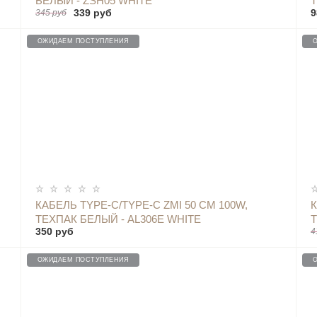
БЕЛЫЙ - ZSH05 WHITE
Т
339 руб
9
345 руб
ОЖИДАЕМ ПОСТУПЛЕНИЯ
ОПОВЕСТИТЬ
КАБЕЛЬ TYPE-C/TYPE-C ZMI 50 СМ 100W,
К
ТЕХПАК БЕЛЫЙ - AL306E WHITE
350 руб
4
ОЖИДАЕМ ПОСТУПЛЕНИЯ