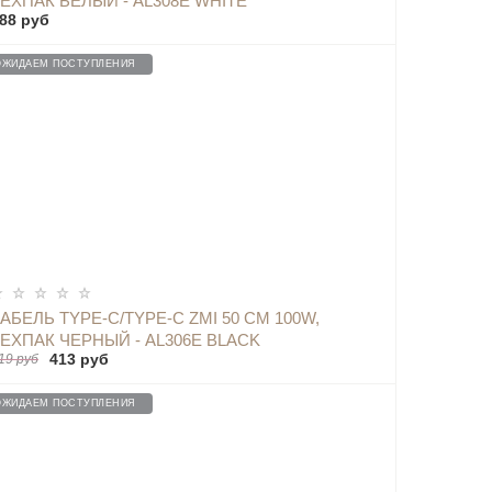
ЕХПАК БЕЛЫЙ - AL308E WHITE
88 руб
ОЖИДАЕМ ПОСТУПЛЕНИЯ
ОПОВЕСТИТЬ
АБЕЛЬ TYPE-C/TYPE-C ZMI 50 СМ 100W,
ТЕХПАК ЧЕРНЫЙ - AL306E BLACK
413 руб
19 руб
ОЖИДАЕМ ПОСТУПЛЕНИЯ