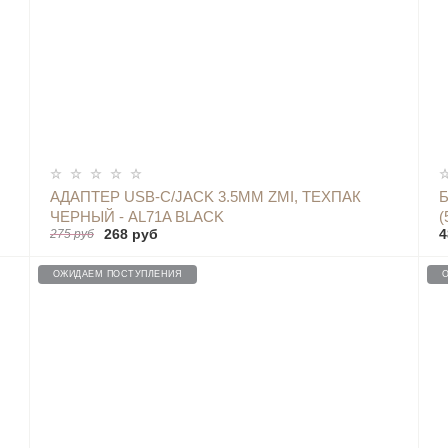
ОПОВЕСТИТЬ
АДАПТЕР USB-C/JACK 3.5MM ZMI, ТЕХПАК
ЧЕРНЫЙ - AL71A BLACK
(
268 руб
4
275 руб
ОЖИДАЕМ ПОСТУПЛЕНИЯ