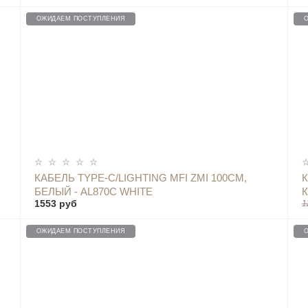
ОЖИДАЕМ ПОСТУПЛЕНИЯ
ОПОВЕСТИТЬ
КАБЕЛЬ TYPE-C/LIGHTING MFI ZMI 100СМ,
К
БЕЛЫЙ - AL870C WHITE
К
1553 руб
1
ОЖИДАЕМ ПОСТУПЛЕНИЯ