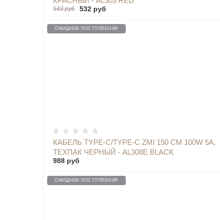
КРАСНЫЙ - AL303 RED
532 руб
543 руб
ОЖИДАЕМ ПОСТУПЛЕНИЯ
ОПОВЕСТИТЬ
КАБЕЛЬ TYPE-C/TYPE-C ZMI 150 СМ 100W 5A,
ТЕХПАК ЧЕРНЫЙ - AL308E BLACK
988 руб
ОЖИДАЕМ ПОСТУПЛЕНИЯ