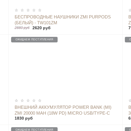
ОПОВЕСТИТЬ
БЕСПРОВОДНЫЕ НАУШНИКИ ZMI PURPODS
(БЕЛЫЙ) - TW101ZM
Z
2620 руб
7
2880 руб
ОЖИДАЕМ ПОСТУПЛЕНИЯ
ОПОВЕСТИТЬ
ВНЕШНИЙ АККУМУЛЯТОР POWER BANK (MI)
ZMI 20000 MAH (18W PD) MICRO USB/TYPE-C
3
1830 руб
6
QUICK CHARGE 3.0, БЕЛЫЙ - QB821A
ОЖИДАЕМ ПОСТУПЛЕНИЯ