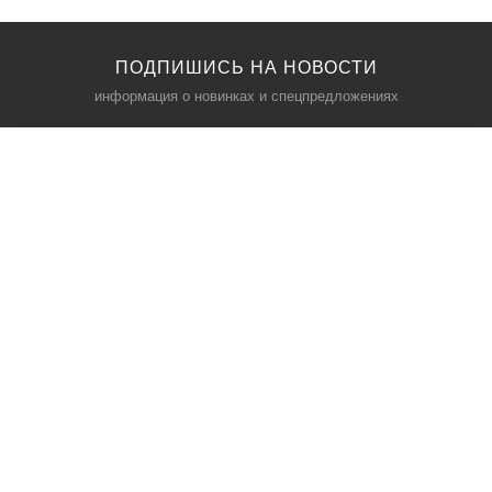
ПОДПИШИСЬ НА НОВОСТИ
информация о новинках и спецпредложениях
КАТАЛОГ
⠀
Кресла компьютерные
Пылесосы
Кронштейны для монитора
Чемоданы
Кронштейны для телевизора
Мультиварки
Кронштейн для микрофонов
Аквариумы
Кулеры для телефонов
Телескопы