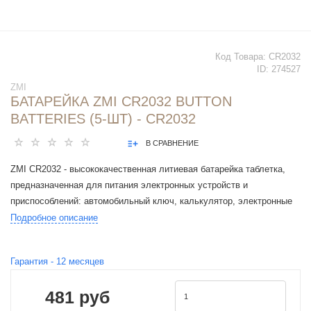
Код Товара:
CR2032
ID:
274527
ZMI
БАТАРЕЙКА ZMI CR2032 BUTTON
BATTERIES (5-ШТ) - CR2032
В СРАВНЕНИЕ
ZMI CR2032 - высококачественная литиевая батарейка таблетка,
предназначенная для питания электронных устройств и
приспособлений: автомобильный ключ, калькулятор, электронные
часы, пульт дистанционного управления, материнская плата
Подробное описание
компьютера (CMOS-память), напольные весы ,часы, игрушки,
фотографическое оборудование. Преимущество: долгий срок
Гарантия -
12
месяцев
службы, низкий уровень саморазряда
481 руб