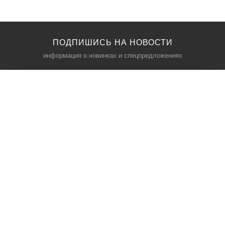
ПОДПИШИСЬ НА НОВОСТИ
информация о новинках и спецпредложениях
КАТАЛОГ
⠀
Кресла компьютерные
Пылесосы
Кронштейны для монитора
Чемоданы
Кронштейны для телевизора
Мультиварки
Кронштейн для микрофонов
Аквариумы