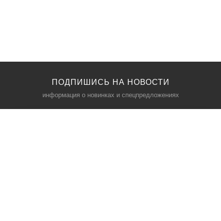
ПОДПИШИСЬ НА НОВОСТИ
информация о новинках и спецпредложениях
КАТАЛОГ
⠀
Кресла компьютерные
Пылесосы
Кронштейны для монитора
Чемоданы