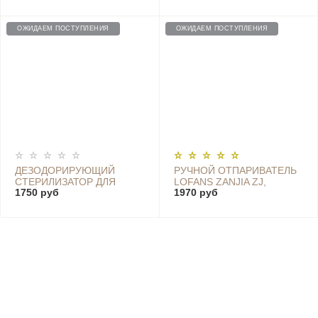
WHITE
MACHINE YD-017 WHITE
ОЖИДАЕМ ПОСТУПЛЕНИЯ
ОЖИДАЕМ ПОСТУПЛЕНИЯ
ДЕЗОДОРИРУЮЩИЙ
РУЧНОЙ ОТПАРИВАТЕЛЬ
СТЕРИЛИЗАТОР ДЛЯ
LOFANS ZANJIA ZJ,
1750 руб
1970 руб
ХОЛОДИЛЬНИКА LOFANS
БЕЛЫЙ GT-306LW
B5