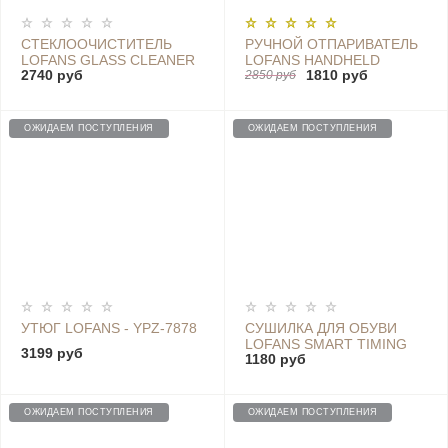
СТЕКЛООЧИСТИТЕЛЬ
РУЧНОЙ ОТПАРИВАТЕЛЬ
LOFANS GLASS CLEANER
LOFANS HANDHELD
2740 руб
1810 руб
QX-408
STEAM BRUSH, GT-302RW
2850 руб
WHITE
ОЖИДАЕМ ПОСТУПЛЕНИЯ
ОЖИДАЕМ ПОСТУПЛЕНИЯ
УТЮГ LOFANS - YPZ-7878
СУШИЛКА ДЛЯ ОБУВИ
LOFANS SMART TIMING
3199 руб
1180 руб
SHOE DRYER - S3
ОЖИДАЕМ ПОСТУПЛЕНИЯ
ОЖИДАЕМ ПОСТУПЛЕНИЯ