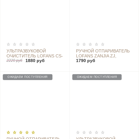
УЛЬТРАЗВУКОВОЙ
РУЧНОЙ ОТПАРИВАТЕЛЬ
ОЧИСТИТЕЛЬ LOFANS CS-
LOFANS ZANJIA ZJ,
1880 руб
1790 руб
602
2220 руб
БЕЛЫЙ GT-306LW SALE
ОЖИДАЕМ ПОСТУПЛЕНИЯ
ОЖИДАЕМ ПОСТУПЛЕНИЯ