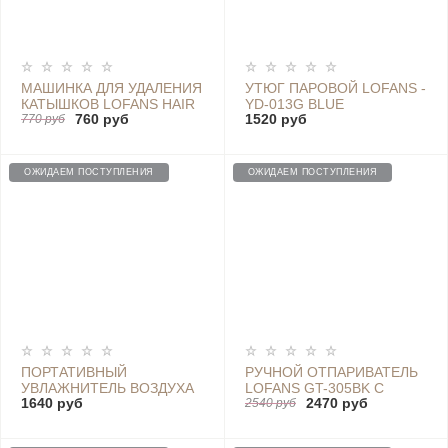
МАШИНКА ДЛЯ УДАЛЕНИЯ
УТЮГ ПАРОВОЙ LOFANS -
КАТЫШКОВ LOFANS HAIR
YD-013G BLUE
760 руб
1520 руб
BALL TRIMMER - CS-621
770 руб
ОЖИДАЕМ ПОСТУПЛЕНИЯ
ОЖИДАЕМ ПОСТУПЛЕНИЯ
ПОРТАТИВНЫЙ
РУЧНОЙ ОТПАРИВАТЕЛЬ
УВЛАЖНИТЕЛЬ ВОЗДУХА
LOFANS GT-305BK С
1640 руб
2470 руб
LOFANS TEDDY MAGIC -
ВЛАЖНОЙ И СУХОЙ
2540 руб
JS1 PURPLE
ГЛАЖКОЙ