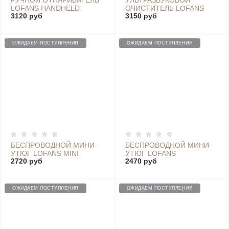
РУЧНОЙ ОТПАРИВАТЕЛЬ
УЛЬТРАЗВУКОВОЙ
LOFANS HANDHELD
ОЧИСТИТЕЛЬ LOFANS
3120 руб
3150 руб
IRONING MACHINE WHITE
ULTRASONIC CLEANING
(GT-303HW), WHITE
MACHINE (CS-601)
ОЖИДАЕМ ПОСТУПЛЕНИЯ
ОЖИДАЕМ ПОСТУПЛЕНИЯ
БЕСПРОВОДНОЙ МИНИ-
БЕСПРОВОДНОЙ МИНИ-
УТЮГ LOFANS MINI
УТЮГ LOFANS
2720 руб
2470 руб
WIRELESS IRONING
LONGFIELD MINI - YD-017
MACHINE - YD-017 PRO
PRO WHITE
PINK
ОЖИДАЕМ ПОСТУПЛЕНИЯ
ОЖИДАЕМ ПОСТУПЛЕНИЯ