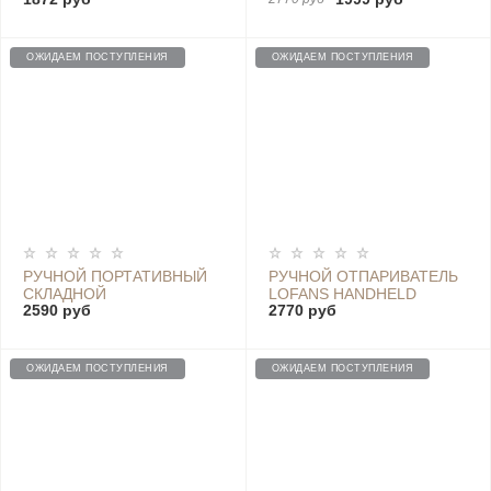
БЕСПРОВОДНОЙ
ОТПАРИВАТЕЛЬ LOFANS
(УЦЕНКА) - YD-012V SALE
GT-313W 1000W
ОЖИДАЕМ ПОСТУПЛЕНИЯ
ОЖИДАЕМ ПОСТУПЛЕНИЯ
РУЧНОЙ ПОРТАТИВНЫЙ
РУЧНОЙ ОТПАРИВАТЕЛЬ
СКЛАДНОЙ
LOFANS HANDHELD
2590 руб
2770 руб
ОТПАРИВАТЕЛЬ LOFANS
STEAM BRUSH - GT-302W
1000W - GT313P
ОЖИДАЕМ ПОСТУПЛЕНИЯ
ОЖИДАЕМ ПОСТУПЛЕНИЯ