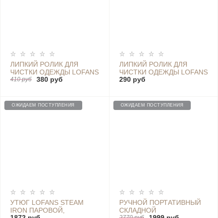
ЛИПКИЙ РОЛИК ДЛЯ
ЛИПКИЙ РОЛИК ДЛЯ
ЧИСТКИ ОДЕЖДЫ LOFANS
ЧИСТКИ ОДЕЖДЫ LOFANS
380 руб
290 руб
(РОЛИК + 1 СМЕННАЯ
410 руб
(РОЛИК + 2 СМЕННЫХ
НАСАДКА) CS-625
НАСАДКИ)
ОЖИДАЕМ ПОСТУПЛЕНИЯ
ОЖИДАЕМ ПОСТУПЛЕНИЯ
УТЮГ LOFANS STEAM
РУЧНОЙ ПОРТАТИВНЫЙ
IRON ПАРОВОЙ,
СКЛАДНОЙ
1872 руб
1999 руб
2770 руб