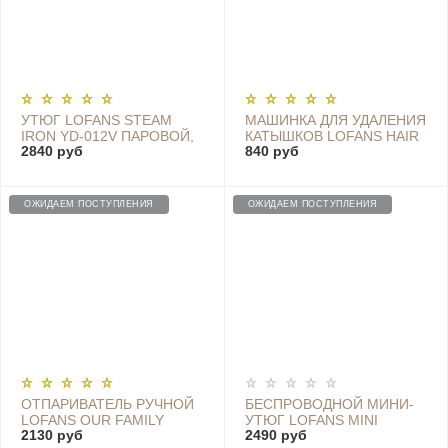
УТЮГ LOFANS STEAM
МАШИНКА ДЛЯ УДАЛЕНИЯ
IRON YD-012V ПАРОВОЙ,
КАТЫШКОВ LOFANS HAIR
2840 руб
840 руб
БЕСПРОВОДНОЙ
BALL TRIMMER (БЕЗ
СМЕННОГО ЛЕЗВИЯ) - CS-
622
ОЖИДАЕМ ПОСТУПЛЕНИЯ
ОЖИДАЕМ ПОСТУПЛЕНИЯ
ОТПАРИВАТЕЛЬ РУЧНОЙ
БЕСПРОВОДНОЙ МИНИ-
LOFANS OUR FAMILY
УТЮГ LOFANS MINI
2130 руб
2490 руб
STEAM BRUSH GT-301W,
WIRELESS IRONING