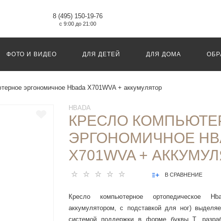
8 (495) 150-19-76
с 9:00 до 21:00
ФОТО И ВИДЕО
ДЛЯ ДЕТЕЙ
ДЛЯ ДОМА
ОБР
терное эргономичное Hbada X701WVA + аккумулятор
HBADA
КРЕСЛО КОМПЬЮТЕ
ЭРГОНОМИЧНОЕ HB
X701WVA + АККУМУ
В СРАВНЕНИЕ
Кресло компьютерное ортопедическое 
аккумулятором, с подставкой для ног) выделяе
системой поддержки в форме буквы T, разраб