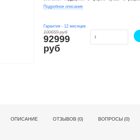
дискомфорта, обеспечивая поддержку шеи, талии 
Подробное описание
Гарантия -
12
месяцев
100659 руб
92999
руб
ОПИСАНИЕ
ОТЗЫВОВ (0)
ВОПРОСЫ (0)