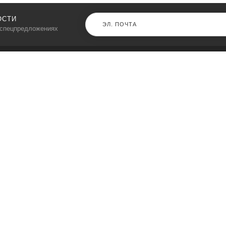
ОСТИ
 спецпредложениях
КАТАЛОГ
⠀
Кресла компьютерные
Пылесосы
Кронштейны для монитора
Чемоданы
Кронштейны для телевизора
Мультиварки
Кронштейн для микрофонов
Аквариумы
Кулеры для телефонов
Телескопы