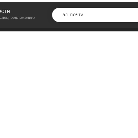
ОСТИ
 спецпредложениях
КАТАЛОГ
⠀
Кресла компьютерные
Пылесосы
Кронштейны для монитора
Чемоданы
Кронштейны для телевизора
Мультиварки
Кронштейн для микрофонов
Аквариумы
Кулеры для телефонов
Телескопы