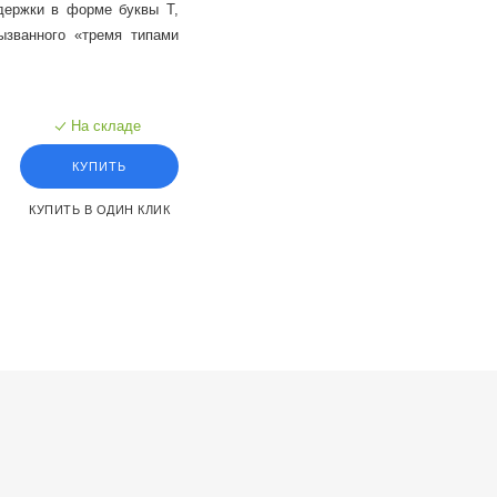
держки в форме буквы T,
ызванного «тремя типами
ержку шеи, талии и плеч.
На складе
КУПИТЬ
КУПИТЬ В ОДИН КЛИК