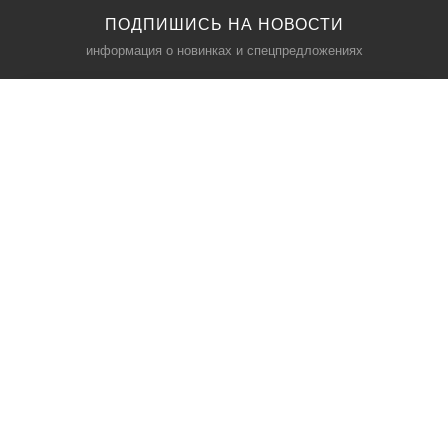
ПОДПИШИСЬ НА НОВОСТИ
информация о новинках и спецпредложениях
КАТАЛОГ
⠀
Кресла компьютерные
Пылесосы
Кронштейны для монитора
Чемоданы
Кронштейны для телевизора
Мультиварки
Кронштейн для микрофонов
Аквариумы
Кулеры для телефонов
Телескопы