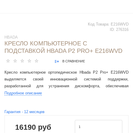
Код Товара:
E216WVD
ID:
276316
HBADA
КРЕСЛО КОМПЬЮТЕРНОЕ С
ПОДСТАВКОЙ HBADA P2 PRO+ E216WVD
В СРАВНЕНИЕ
Кресло компьютерное ортопедическое Hbada P2 Pro+ E216WVD
выделяется своей инновационной системой поддержки,
разработанной для устранения дискомфорта, обеспечивая
поддержку шеи, талии и плеч.
Подробное описание
Гарантия -
12
месяцев
16190 руб