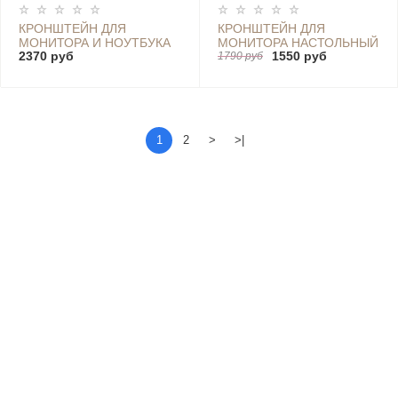
КРОНШТЕЙН ДЛЯ
КРОНШТЕЙН ДЛЯ
МОНИТОРА И НОУТБУКА
МОНИТОРА НАСТОЛЬНЫЙ
2370 руб
1550 руб
9/4 КГ 17"-32" VESA
8 КГ 17"-32" VESA 100X100
1790 руб
100X100 75X75
75X75
1
2
>
>|