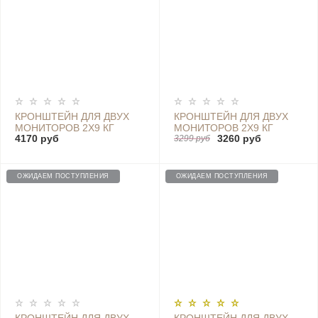
КРОНШТЕЙН ДЛЯ ДВУХ
КРОНШТЕЙН ДЛЯ ДВУХ
МОНИТОРОВ 2Х9 КГ
МОНИТОРОВ 2Х9 КГ
4170 руб
3260 руб
17"-32" VESA 75X75
17"-32" НАСТОЛЬНЫЙ
3299 руб
100Х100
VESA 100X100 75X75
ОЖИДАЕМ ПОСТУПЛЕНИЯ
ОЖИДАЕМ ПОСТУПЛЕНИЯ