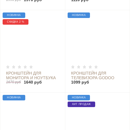
17"-32" VESA 100X100 ИЛИ
VESA 100X100 75X75
75X75
НОВИНКА
НОВИНКА
СКИДКА 2 %
КРОНШТЕЙН ДЛЯ
КРОНШТЕЙН ДЛЯ
МОНИТОРА И НОУТБУКА
ТЕЛЕВИЗОРА GODOO
1640 руб
1099 руб
10/9 КГ 17"-32" VESA
1670 руб
MH78-446
100X100 75X75
НОВИНКА
НОВИНКА
ХИТ ПРОДАЖ