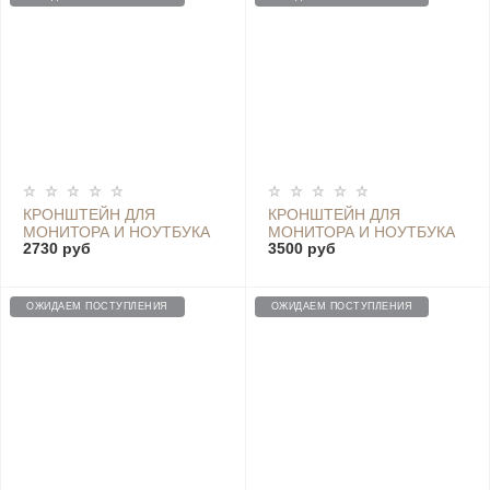
КРОНШТЕЙН ДЛЯ
КРОНШТЕЙН ДЛЯ
МОНИТОРА И НОУТБУКА
МОНИТОРА И НОУТБУКА
2730 руб
3500 руб
8/4.5 КГ 13"-32" VESA
8/5 КГ 17"-32" VESA
100X100 75X75
100X100 75X75
ОЖИДАЕМ ПОСТУПЛЕНИЯ
ОЖИДАЕМ ПОСТУПЛЕНИЯ