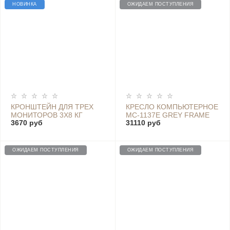
НОВИНКА
ОЖИДАЕМ ПОСТУПЛЕНИЯ
КРОНШТЕЙН ДЛЯ ТРЕХ
КРЕСЛО КОМПЬЮТЕРНОЕ
МОНИТОРОВ 3Х8 КГ
MC-1137E GREY FRAME
3670 руб
31110 руб
13"-27" VESA 100X100
75Х75
ОЖИДАЕМ ПОСТУПЛЕНИЯ
ОЖИДАЕМ ПОСТУПЛЕНИЯ