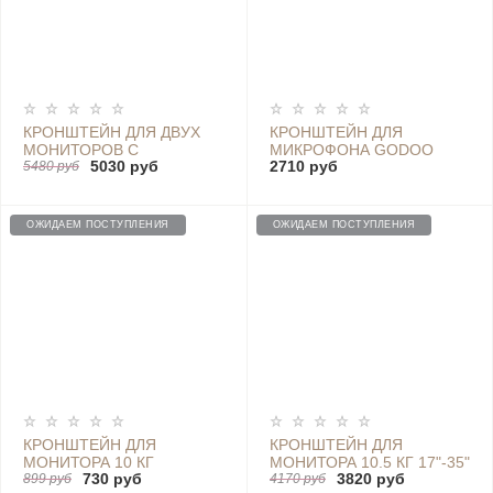
КРОНШТЕЙН ДЛЯ ДВУХ
КРОНШТЕЙН ДЛЯ
МОНИТОРОВ С
МИКРОФОНА GODOO
5030 руб
2710 руб
ГАЗЛИФТОМ 2Х9 КГ
5480 руб
MH13-2
НАСТОЛЬНЫЙ 17"-32"
VESA 100X100 75X75
ОЖИДАЕМ ПОСТУПЛЕНИЯ
ОЖИДАЕМ ПОСТУПЛЕНИЯ
КРОНШТЕЙН ДЛЯ
КРОНШТЕЙН ДЛЯ
МОНИТОРА 10 КГ
МОНИТОРА 10.5 КГ 17"-35"
730 руб
3820 руб
НАСТОЛЬНЫЙ 17"-32"
899 руб
НАСТОЛЬНЫЙ VESA
4170 руб