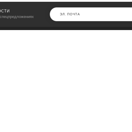
ОСТИ
 спецпредложениях
КАТАЛОГ
⠀
Кресла компьютерные
Пылесосы
Кронштейны для монитора
Чемоданы
Кронштейны для телевизора
Мультиварки
Кронштейн для микрофонов
Аквариумы
Кулеры для телефонов
Телескопы