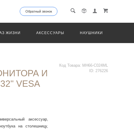
Обратный звонок
АЗ ЖИЗНИ
АКСЕССУАРЫ
НАУШНИКИ
ТРАНС
Код Товара:
MH66-C024ML
ОНИТОРА И
ID:
276226
-32" VESA
версальный аксессуар,
оутбука на столешницу,