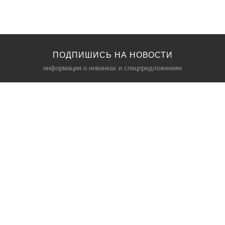
ПОДПИШИСЬ НА НОВОСТИ
информация о новинках и спецпредложениях
КАТАЛОГ
⠀
Кресла компьютерные
Пылесосы
Кронштейны для монитора
Чемоданы
Кронштейны для телевизора
Мультиварки