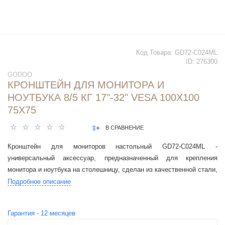
Код Товара:
GD72-C024ML
ID:
276300
GODOO
КРОНШТЕЙН ДЛЯ МОНИТОРА И
НОУТБУКА 8/5 КГ 17"-32" VESA 100X100
75X75
В СРАВНЕНИЕ
Кронштейн для мониторов настольный GD72-C024ML -
универсальный аксессуар, предназначенный для крепления
монитора и ноутбука на столешницу, сделан из качественной стали,
алюминия и пластика.
Подробное описание
Гарантия -
12
месяцев