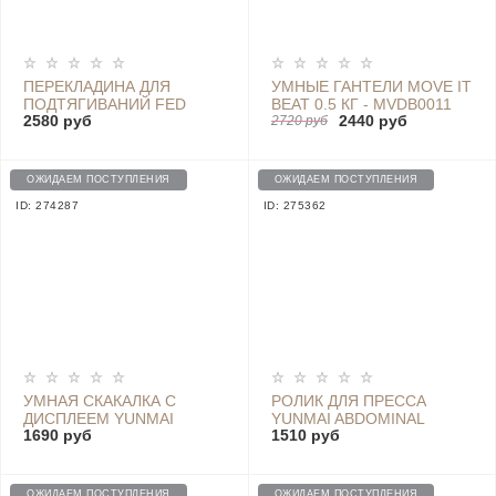
ПЕРЕКЛАДИНА ДЛЯ
УМНЫЕ ГАНТЕЛИ MOVE IT
ПОДТЯГИВАНИЙ FED
BEAT 0.5 КГ - MVDB0011
2580 руб
2440 руб
HOUSEHOLD PUNCH-
GREY
2720 руб
FREE HORIZONTAL BAR
PULL-UPS 72 СМ
ОЖИДАЕМ ПОСТУПЛЕНИЯ
ОЖИДАЕМ ПОСТУПЛЕНИЯ
ID: 274287
ID: 275362
УМНАЯ СКАКАЛКА С
РОЛИК ДЛЯ ПРЕССА
ДИСПЛЕЕМ YUNMAI
YUNMAI ABDOMINAL
1690 руб
1510 руб
INTELLIGENT TRAINING
WHEEL - YMHA-R401
JUMP ROPE (YMSE-P701)
ОЖИДАЕМ ПОСТУПЛЕНИЯ
ОЖИДАЕМ ПОСТУПЛЕНИЯ