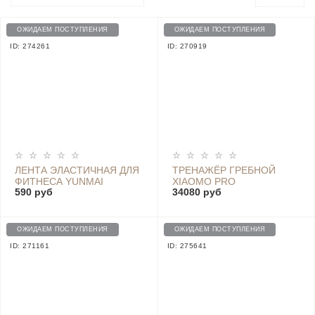
ОЖИДАЕМ ПОСТУПЛЕНИЯ
ОЖИДАЕМ ПОСТУПЛЕНИЯ
ID: 274261
ID: 270919
ЛЕНТА ЭЛАСТИЧНАЯ ДЛЯ
ТРЕНАЖЁР ГРЕБНОЙ
ФИТНЕСА YUNMAI
XIAOMO PRO
590 руб
34080 руб
ELASTIC BAND 25LB,
0.45MM - YMTB-T401
GREEN
ОЖИДАЕМ ПОСТУПЛЕНИЯ
ОЖИДАЕМ ПОСТУПЛЕНИЯ
ID: 271161
ID: 275641