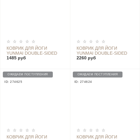
КОВРИК ДЛЯ ЙОГИ
КОВРИК ДЛЯ ЙОГИ
YUNMAI DOUBLE-SIDED
YUNMAI DOUBLE-SIDED
1485 руб
2260 руб
NON-SLIP YOGA MAT
NON-SLIP YOGA MAT
YMYG-T802 GRAY
YMYG-T602 PURPLE
ОЖИДАЕМ ПОСТУПЛЕНИЯ
ОЖИДАЕМ ПОСТУПЛЕНИЯ
ID: 274625
ID: 274624
КОВРИК ДЛЯ ЙОГИ
КОВРИК ДЛЯ ЙОГИ