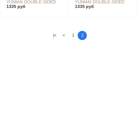
YUNMAI DOUBLE-SIDED
YUNMAI DOUBLE-SIDED
1335 руб
1335 руб
NON-SLIP YOGA MAT
NON-SLIP YOGA MAT
YMYG-T602 GREEN
YMYG-T602 GRAY
|<
<
1
2