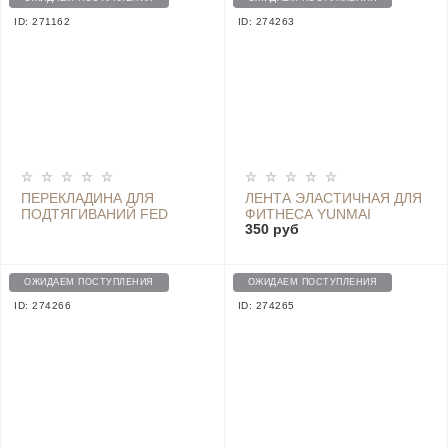
ID: 271162
ID: 274263
ПЕРЕКЛАДИНА ДЛЯ
ЛЕНТА ЭЛАСТИЧНАЯ ДЛЯ
ПОДТЯГИВАНИЙ FED
ФИТНЕСА YUNMAI
350 руб
HOUSEHOLD PUNCH-
ELASTIC BAND 25LB,
FREE HORIZONTAL BAR
0.45MM - YMTB-T401
PULL-UPS 92 СМ
ORANGE
ОЖИДАЕМ ПОСТУПЛЕНИЯ
ОЖИДАЕМ ПОСТУПЛЕНИЯ
ID: 274266
ID: 274265