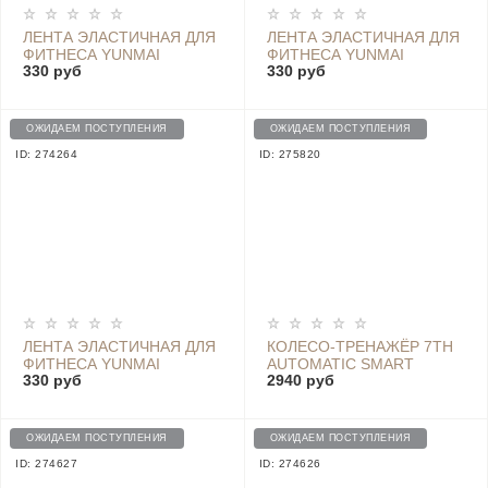
ЛЕНТА ЭЛАСТИЧНАЯ ДЛЯ
ЛЕНТА ЭЛАСТИЧНАЯ ДЛЯ
ФИТНЕСА YUNMAI
ФИТНЕСА YUNMAI
330 руб
330 руб
ELASTIC BAND 15LB -
ELASTIC BAND 15LB -
YMTB-T301 ORANGE
YMTB-T301 LIGHT BLUE
ОЖИДАЕМ ПОСТУПЛЕНИЯ
ОЖИДАЕМ ПОСТУПЛЕНИЯ
ID: 274264
ID: 275820
ЛЕНТА ЭЛАСТИЧНАЯ ДЛЯ
КОЛЕСО-ТРЕНАЖЁР 7TH
ФИТНЕСА YUNMAI
AUTOMATIC SMART
330 руб
2940 руб
ELASTIC BAND 15LB -
WHEEL - SX19SS-JS1104
YMTB-T301 GREEN
(2)
ОЖИДАЕМ ПОСТУПЛЕНИЯ
ОЖИДАЕМ ПОСТУПЛЕНИЯ
ID: 274627
ID: 274626