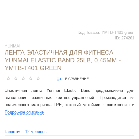
Код Товара:
YMTB-T401 green
ID:
274261
YUNMAI
ЛЕНТА ЭЛАСТИЧНАЯ ДЛЯ ФИТНЕСА
YUNMAI ELASTIC BAND 25LB, 0.45MM -
YMTB-T401 GREEN
В СРАВНЕНИЕ
Эластичная лента Yunmai Elastic Band предназначена для
выполнения различных фитнес-упражнений. Производится из
полимерного материала ТРЕ, который устойчив к растяжению и
повышенным механическим нагрузкам
Подробное описание
Гарантия -
12
месяцев