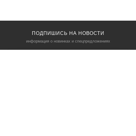
ПОДПИШИСЬ НА НОВОСТИ
информация о новинках и спецпредложениях
КАТАЛОГ
⠀
Кресла компьютерные
Пылесосы
Кронштейны для монитора
Чемоданы
Кронштейны для телевизора
Мультиварки