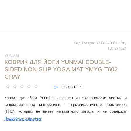
Код Товара:
YMYG-T602 Gray
ID:
274624
YUNMAI
КОВРИК ДЛЯ ЙОГИ YUNMAI DOUBLE-
SIDED NON-SLIP YOGA MAT YMYG-T602
GRAY
В СРАВНЕНИЕ
Коврик для йоги Yunmai выполнен из экологически чистых и
гипоаллергенных материалов - термопластичного эластомера
(ТПЭ), который не имеет неприятного запаха, и не содержит
тяжёлых металлов.
Подробное описание