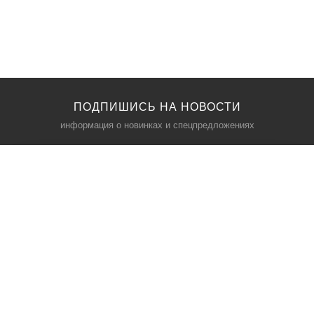
ПОДПИШИСЬ НА НОВОСТИ
информация о новинках и спецпредложениях
КАТАЛОГ
⠀
Кресла компьютерные
Пылесосы
Кронштейны для монитора
Чемоданы