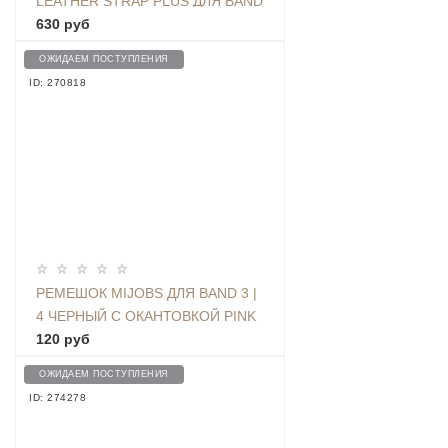
LEATHER STRAP PLUS ДЛЯ BAND
3 / 4 BLACK
630 руб
ОЖИДАЕМ ПОСТУПЛЕНИЯ
ID: 270818
РЕМЕШОК MIJOBS ДЛЯ BAND 3 |
4 ЧЕРНЫЙ С ОКАНТОВКОЙ PINK
120 руб
ОЖИДАЕМ ПОСТУПЛЕНИЯ
ID: 274278