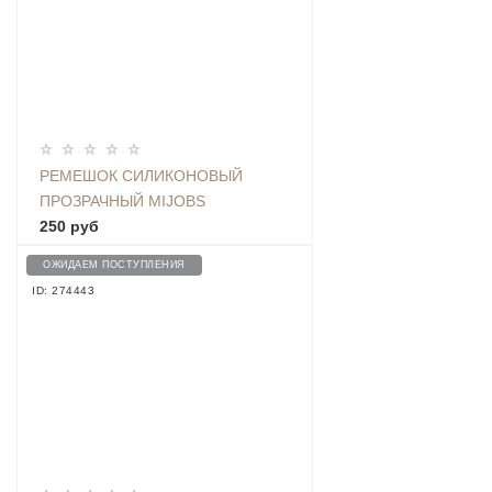
РЕМЕШОК СИЛИКОНОВЫЙ
ПРОЗРАЧНЫЙ MIJOBS
TRANSPARENT ДЛЯ BAND 3/4,
250 руб
YELLOW
ОЖИДАЕМ ПОСТУПЛЕНИЯ
ID: 274443