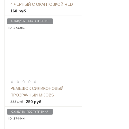
4 ЧЕРНЫЙ С ОКАНТОВКОЙ RED
160 руб
ОЖИДАЕМ ПОСТУПЛЕНИЯ
ID: 274281
РЕМЕШОК СИЛИКОНОВЫЙ
ПРОЗРАЧНЫЙ MIJOBS
TRANSPARENT ДЛЯ BAND 3/4,
250 руб
833 руб
PINK
ОЖИДАЕМ ПОСТУПЛЕНИЯ
ID: 274444