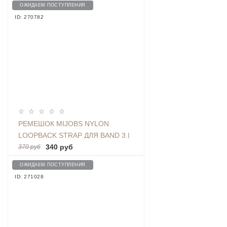
ОЖИДАЕМ ПОСТУПЛЕНИЯ
ID: 270782
РЕМЕШОК MIJOBS NYLON
LOOPBACK STRAP ДЛЯ BAND 3 |
4, LILAC
340 руб
370 руб
ОЖИДАЕМ ПОСТУПЛЕНИЯ
ID: 271028