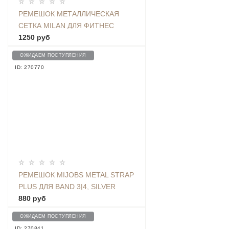
РЕМЕШОК МЕТАЛЛИЧЕСКАЯ
СЕТКА MILAN ДЛЯ ФИТНЕС
ТРЕКЕРА BAND 4, ЗОЛОТИСТЫЙ
1250 руб
ОЖИДАЕМ ПОСТУПЛЕНИЯ
ID: 270770
РЕМЕШОК MIJOBS METAL STRAP
PLUS ДЛЯ BAND 3|4, SILVER
880 руб
ОЖИДАЕМ ПОСТУПЛЕНИЯ
ID: 270841