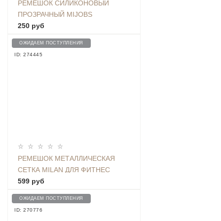
РЕМЕШОК СИЛИКОНОВЫЙ
ПРОЗРАЧНЫЙ MIJOBS
TRANSPARENT ДЛЯ BAND 3/4,
250 руб
ORANGE
ОЖИДАЕМ ПОСТУПЛЕНИЯ
ID: 274445
РЕМЕШОК МЕТАЛЛИЧЕСКАЯ
СЕТКА MILAN ДЛЯ ФИТНЕС
ТРЕКЕРА BAND 4,
599 руб
СЕРЕБРИСТЫЙ
ОЖИДАЕМ ПОСТУПЛЕНИЯ
ID: 270776