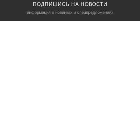
ПОДПИШИСЬ НА НОВОСТИ
информация о новинках и спецпредложениях
КАТАЛОГ
⠀
Кресла компьютерные
Пылесосы
Кронштейны для монитора
Чемоданы
Кронштейны для телевизора
Мультиварки
Кронштейн для микрофонов
Аквариумы
Кулеры для телефонов
Телескопы