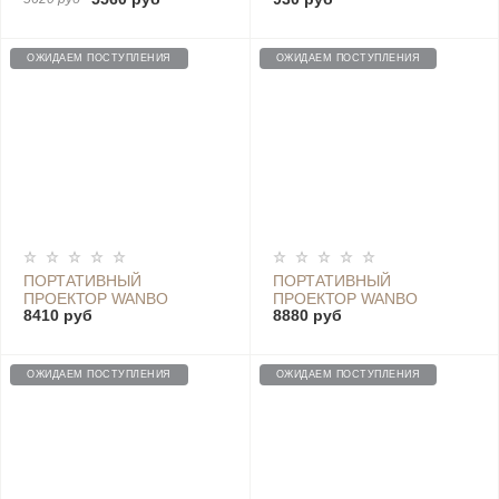
MINI(XS01)
MAX / T2 FREE
ОЖИДАЕМ ПОСТУПЛЕНИЯ
ОЖИДАЕМ ПОСТУПЛЕНИЯ
ПОРТАТИВНЫЙ
ПОРТАТИВНЫЙ
ПРОЕКТОР WANBO
ПРОЕКТОР WANBO
8410 руб
8880 руб
PROJECTOR X1 (WB-TX1)
PROJECTOR T2 FREE
ОЖИДАЕМ ПОСТУПЛЕНИЯ
ОЖИДАЕМ ПОСТУПЛЕНИЯ