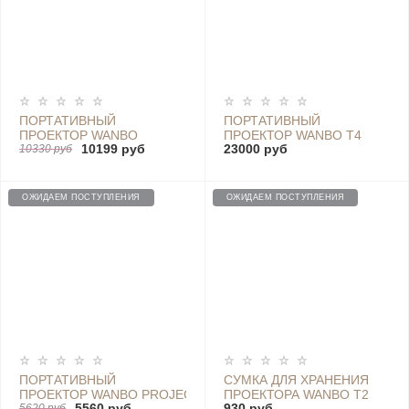
ПОРТАТИВНЫЙ
ПОРТАТИВНЫЙ
ПРОЕКТОР WANBO
ПРОЕКТОР WANBO T4
10199 руб
23000 руб
PROJECTOR X1 PRO
10330 руб
ОЖИДАЕМ ПОСТУПЛЕНИЯ
ОЖИДАЕМ ПОСТУПЛЕНИЯ
ПОРТАТИВНЫЙ
СУМКА ДЛЯ ХРАНЕНИЯ
ПРОЕКТОР WANBO PROJECTOR
ПРОЕКТОРА WANBO T2
5560 руб
930 руб
5620 руб