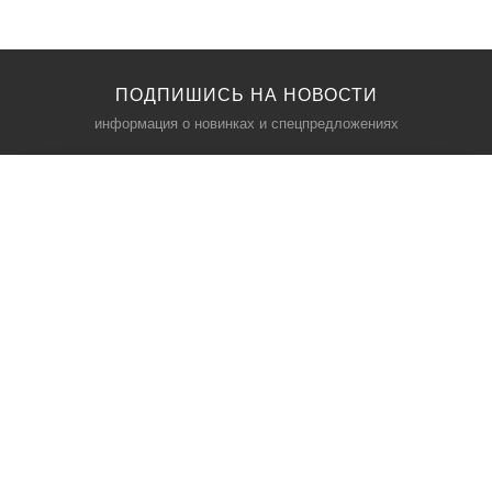
ПОДПИШИСЬ НА НОВОСТИ
информация о новинках и спецпредложениях
КАТАЛОГ
⠀
Кресла компьютерные
Пылесосы
Кронштейны для монитора
Чемоданы
Кронштейны для телевизора
Мультиварки
Кронштейн для микрофонов
Аквариумы