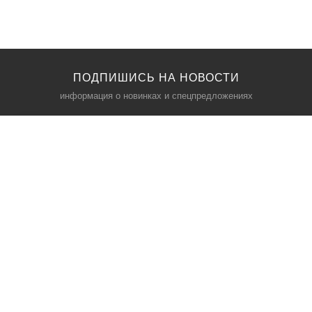
ПОДПИШИСЬ НА НОВОСТИ
информация о новинках и спецпредложениях
КАТАЛОГ
⠀
Кресла компьютерные
Пылесосы
Кронштейны для монитора
Чемоданы
Кронштейны для телевизора
Мультиварки