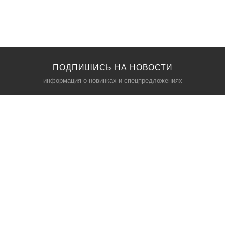
ПОДПИШИСЬ НА НОВОСТИ
информация о новинках и спецпредложениях
КАТАЛОГ
⠀
Кресла компьютерные
Пылесосы
Кронштейны для монитора
Чемоданы