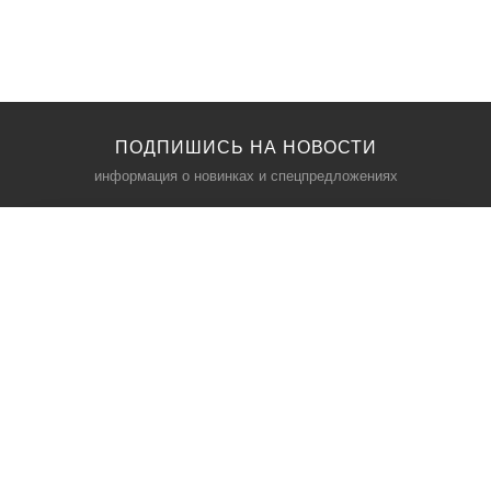
ПОДПИШИСЬ НА НОВОСТИ
информация о новинках и спецпредложениях
КАТАЛОГ
⠀
Кресла компьютерные
Пылесосы
Кронштейны для монитора
Чемоданы