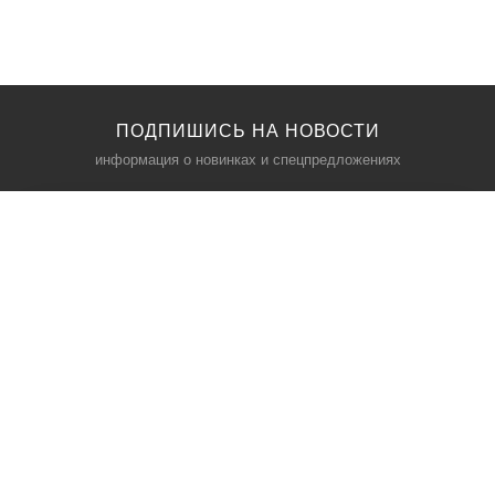
ПОДПИШИСЬ НА НОВОСТИ
информация о новинках и спецпредложениях
КАТАЛОГ
⠀
Кресла компьютерные
Пылесосы
Кронштейны для монитора
Чемоданы
Кронштейны для телевизора
Мультиварки