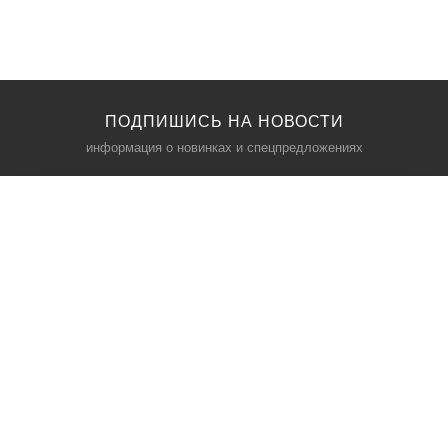
ПОДПИШИСЬ НА НОВОСТИ
информация о новинках и спецпредложениях
КАТАЛОГ
⠀
Кресла компьютерные
Пылесосы
Кронштейны для монитора
Чемоданы
Кронштейны для телевизора
Мультиварки