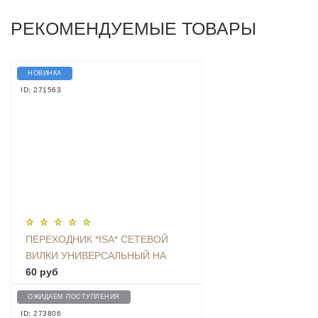
РЕКОМЕНДУЕМЫЕ ТОВАРЫ
НОВИНКА
ID: 271563
ПЕРЕХОДНИК *ISA* СЕТЕВОЙ
ВИЛКИ УНИВЕРСАЛЬНЫЙ НА
ЕВРО С ЗАЗЕМЛЕНИЕМ KT-168
60 руб
ОЖИДАЕМ ПОСТУПЛЕНИЯ
ID: 273806