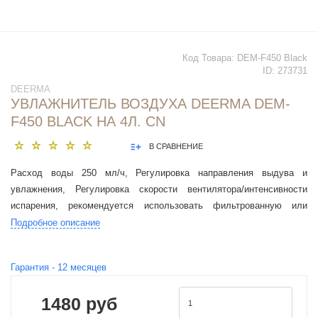
Код Товара:
DEM-F450 Black
ID:
273731
DEERMA
УВЛАЖНИТЕЛЬ ВОЗДУХА DEERMA DEM-
F450 BLACK НА 4Л. CN
В СРАВНЕНИЕ
Расход воды 250 мл/ч, Регулировка направления выдува и
увлажнения, Регулировка скорости вентилятора/интенсивности
испарения, рекомендуется использовать фильтрованную или
дистиллированную воду, Ультразвуковой тип увлажнителя
Подробное описание
Гарантия -
12
месяцев
1480 руб