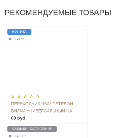
РЕКОМЕНДУЕМЫЕ ТОВАРЫ
НОВИНКА
ID: 271563
ПЕРЕХОДНИК *ISA* СЕТЕВОЙ
ВИЛКИ УНИВЕРСАЛЬНЫЙ НА
ЕВРО С ЗАЗЕМЛЕНИЕМ KT-168
60 руб
ОЖИДАЕМ ПОСТУПЛЕНИЯ
ID: 273806