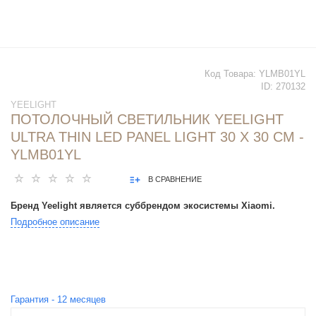
Код Товара:
YLMB01YL
ID:
270132
YEELIGHT
ПОТОЛОЧНЫЙ СВЕТИЛЬНИК YEELIGHT
ULTRA THIN LED PANEL LIGHT 30 X 30 СМ -
YLMB01YL
В СРАВНЕНИЕ
Бренд Yeelight является суббрендом экосистемы Xiaomi.
Подробное описание
Гарантия -
12
месяцев