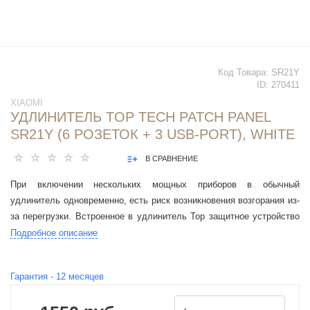
Код Товара:
SR21Y
ID:
270411
XIAOMI
УДЛИНИТЕЛЬ TOP TECH PATCH PANEL
SR21Y (6 РОЗЕТОК + 3 USB-PORT), WHITE
В СРАВНЕНИЕ
При включении нескольких мощных приборов в обычный
удлинитель одновременно, есть риск возникновения возгорания из-
за перегрузки. Встроенное в удлинитель Top защитное устройство
автоматически отключает питание при превышении порога
Подробное описание
номинальной мощности.
Гарантия -
12
месяцев