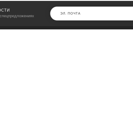
ОСТИ
 спецпредложениях
КАТАЛОГ
⠀
Кресла компьютерные
Пылесосы
Кронштейны для монитора
Чемоданы
Кронштейны для телевизора
Мультиварки
Кронштейн для микрофонов
Аквариумы
Кулеры для телефонов
Телескопы