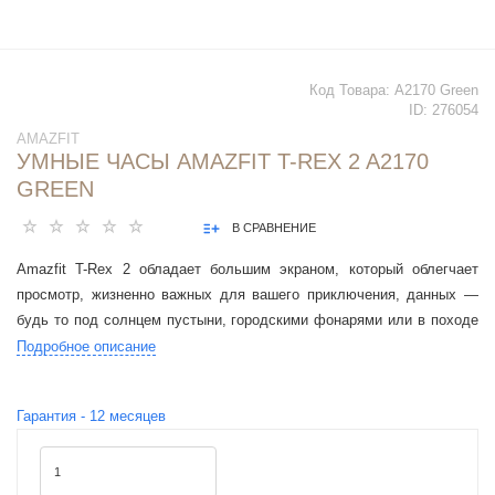
Код Товара:
A2170 Green
ID:
276054
AMAZFIT
УМНЫЕ ЧАСЫ AMAZFIT T-REX 2 A2170
GREEN
В СРАВНЕНИЕ
Amazfit T-Rex 2 обладает большим экраном, который облегчает
просмотр, жизненно важных для вашего приключения, данных —
будь то под солнцем пустыни, городскими фонарями или в походе
при свете луны.
Подробное описание
Гарантия -
12
месяцев