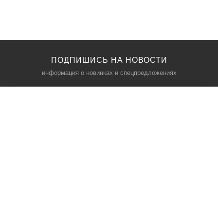
ПОДПИШИСЬ НА НОВОСТИ
информация о новинках и спецпредложениях
КАТАЛОГ
⠀
Кресла компьютерные
Пылесосы
Кронштейны для монитора
Чемоданы
Кронштейны для телевизора
Мультиварки