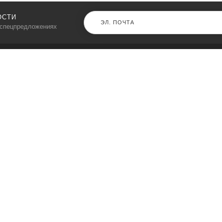
ОСТИ
 спецпредложениях
КАТАЛОГ
⠀
Кресла компьютерные
Пылесосы
Кронштейны для монитора
Чемоданы
Кронштейны для телевизора
Мультиварки
Кронштейн для микрофонов
Аквариумы
Кулеры для телефонов
Телескопы