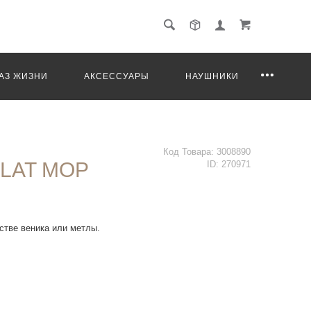
АЗ ЖИЗНИ
АКСЕССУАРЫ
НАУШНИКИ
Код Товара:
3008890
FLAT MOP
ID:
270971
стве веника или метлы.