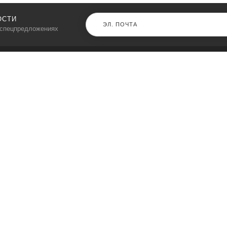
ОСТИ
 спецпредложениях
КАТАЛОГ
⠀
Кресла компьютерные
Пылесосы
Кронштейны для монитора
Чемоданы
Кронштейны для телевизора
Мультиварки
Кронштейн для микрофонов
Аквариумы
Кулеры для телефонов
Телескопы