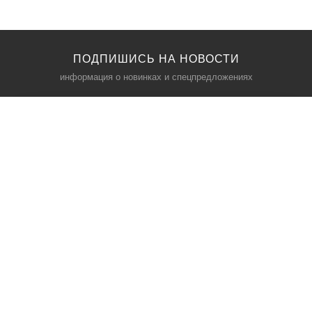
ПОДПИШИСЬ НА НОВОСТИ
информация о новинках и спецпредложениях
КАТАЛОГ
⠀
Кресла компьютерные
Пылесосы
Кронштейны для монитора
Чемоданы
Кронштейны для телевизора
Мультиварки
Кронштейн для микрофонов
Аквариумы