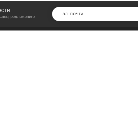
ОСТИ
 спецпредложениях
КАТАЛОГ
⠀
Кресла компьютерные
Пылесосы
Кронштейны для монитора
Чемоданы
Кронштейны для телевизора
Мультиварки
Кронштейн для микрофонов
Аквариумы
Кулеры для телефонов
Телескопы