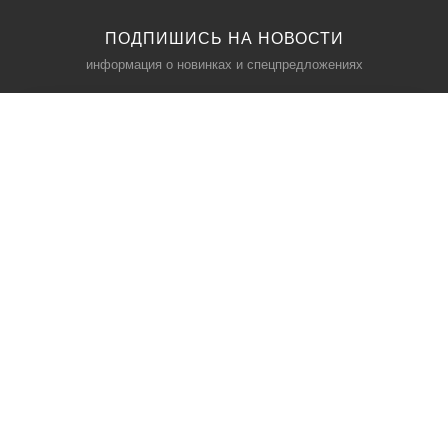
ПОДПИШИСЬ НА НОВОСТИ
информация о новинках и спецпредложениях
КАТАЛОГ
⠀
Кресла компьютерные
Пылесосы
Кронштейны для монитора
Чемоданы
Кронштейны для телевизора
Мультиварки
Кронштейн для микрофонов
Аквариумы
Кулеры для телефонов
Телескопы